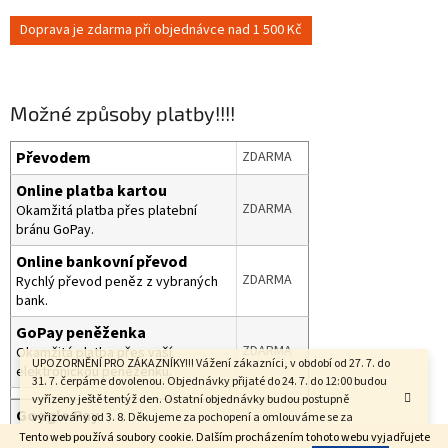
Doprava je zdarma při objednávce nad 1 500 Kč
Možné způsoby platby!!!!
Převodem
ZDARMA
Online platba kartou
ZDARMA
Okamžitá platba přes platební
bránu GoPay.
Online bankovní převod
ZDARMA
Rychlý převod peněz z vybraných
bank.
GoPay peněženka
ZDARMA
Okamžitá platba přes vaší
UPOZORNĚNÍ PRO ZÁKAZNÍKY!!! Vážení zákazníci, v období od 27. 7. do
elektronickou peněženku.
31. 7. čerpáme dovolenou. Objednávky přijaté do 24. 7. do 12:00 budou
vyřízeny ještě tentýž den. Ostatní objednávky budou postupně
Google Pay
vyřizovány od 3. 8. Děkujeme za pochopení a omlouváme se za
ZDARMA
Okamžitá platba přes elektronickou
případné zdržení.
Tento web používá soubory cookie. Dalším procházením tohoto webu vyjadřujete