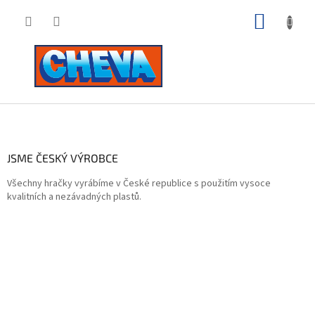
Přejít
NÁKUP
na
obsah
KOŠÍK
Z
á
p
a
JSME ČESKÝ VÝROBCE
t
Všechny hračky vyrábíme v České republice s použitím vysoce
í
kvalitních a nezávadných plastů.