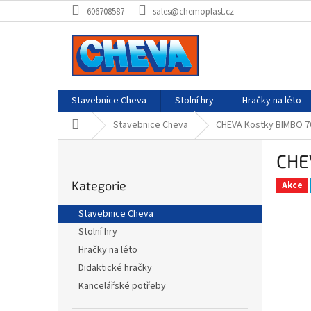
Přejít
606708587
sales@chemoplast.cz
na
obsah
Stavebnice Cheva
Stolní hry
Hračky na léto
Domů
Stavebnice Cheva
CHEVA Kostky BIMBO 7
P
CHE
o
Přeskočit
s
Kategorie
kategorie
Akce
t
r
Stavebnice Cheva
a
Stolní hry
n
Hračky na léto
n
í
Didaktické hračky
p
Kancelářské potřeby
a