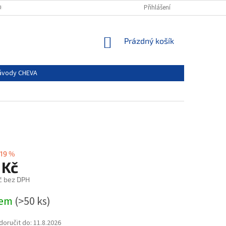
DPR)
Přihlášení
NÁKUPNÍ
Prázdný košík
KOŠÍK
ávody CHEVA
19 %
 Kč
č bez DPH
dem
(>50 ks)
oručit do:
11.8.2026