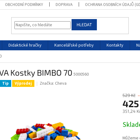
OBCHODNÍ PODMÍNKY
DOPRAVA
OCHRANA OSOBNÍCH ÚDAJŮ (G
HLEDAT
Didaktické hračky
Kancelářské potřeby
Kontakty
N
0
VA Kostky BIMBO 70
5000560
Značka:
Cheva
Tip
Výprodej
529 Kč
–
425
351,24 K
Měrná
Skla
cena:
Můžeme d