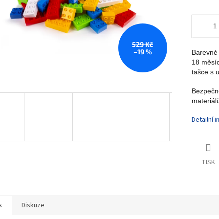
529 Kč
–19 %
Barevné 
18 měsíc
tašce s 
Bezpečné
materiálů
Detailní 
TISK
s
Diskuze