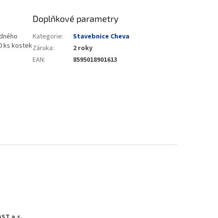
Doplňkové parametry
adného
Kategorie
:
Stavebnice Cheva
70 ks kostek
Záruka
:
2 roky
EAN
:
8595018901613
ST a.s.