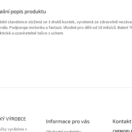
ailní popis produktu
abilní stavebnice složená ze 3 druhů kostek, vyrobená ze zdravotně nezáv
iálu. Podporuje motoriku a fantazii. Vhodné pro děti od 18 měsíců. Balení 
aktické a uzavíratelné tašce s uchem.
SKÝ VÝROBCE
Informace pro vás
Kontakt
ačky vyrábíme v
CHEMOPLA