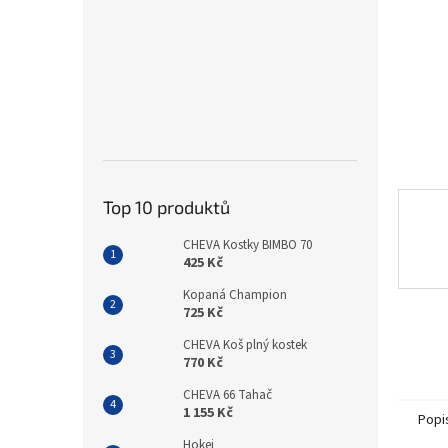
n
e
l
Top 10 produktů
CHEVA Kostky BIMBO 70
425 Kč
Kopaná Champion
725 Kč
CHEVA Koš plný kostek
770 Kč
CHEVA 66 Tahač
1 155 Kč
Popi
Hokej