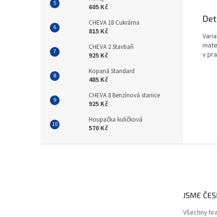
605 Kč
Det
CHEVA 18 Cukrárna
815 Kč
Vari
mater
CHEVA 2 Stavbaři
v pr
925 Kč
Kopaná Standard
485 Kč
CHEVA 8 Benzínová stanice
925 Kč
Houpačka kuličková
570 Kč
Z
á
p
a
t
JSME ČE
í
Všechny hr