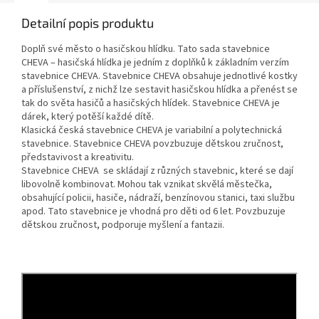
Detailní popis produktu
Doplň své město o hasičskou hlídku. Tato sada stavebnice
CHEVA – hasičská hlídka je jedním z doplňků k základním verzím
stavebnice CHEVA. Stavebnice CHEVA obsahuje jednotlivé kostky
a příslušenství, z nichž lze sestavit hasičskou hlídka a přenést se
tak do světa hasičů a hasičských hlídek. Stavebnice CHEVA je
dárek, který potěší každé dítě.
Klasická česká stavebnice CHEVA je variabilní a polytechnická
stavebnice. Stavebnice CHEVA povzbuzuje dětskou zručnost,
představivost a kreativitu.
Stavebnice CHEVA se skládají z různých stavebnic, které se dají
libovolně kombinovat. Mohou tak vznikat skvělá městečka,
obsahující policii, hasiče, nádraží, benzínovou stanici, taxi službu
apod. Tato stavebnice je vhodná pro děti od 6 let. Povzbuzuje
dětskou zručnost, podporuje myšlení a fantazii.