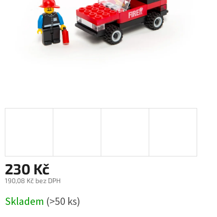
230 Kč
190,08 Kč bez DPH
Měrná
Skladem
(>50 ks)
cena: