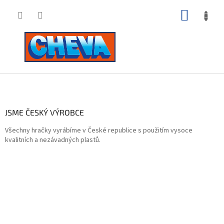
Přejít
NÁKUP
na
obsah
KOŠÍK
Z
á
p
a
JSME ČESKÝ VÝROBCE
t
Všechny hračky vyrábíme v České republice s použitím vysoce
í
kvalitních a nezávadných plastů.