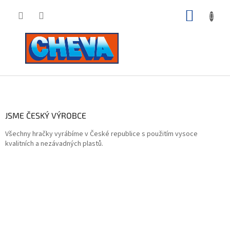
Přejít
NÁKUP
na
obsah
KOŠÍK
Z
á
p
a
JSME ČESKÝ VÝROBCE
t
Všechny hračky vyrábíme v České republice s použitím vysoce
í
kvalitních a nezávadných plastů.