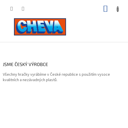
Přejít
NÁKUP
na
obsah
KOŠÍK
Z
á
p
a
JSME ČESKÝ VÝROBCE
t
Všechny hračky vyrábíme v České republice s použitím vysoce
í
kvalitních a nezávadných plastů.