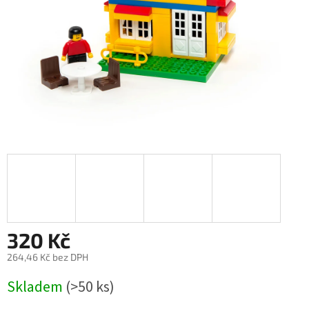
320 Kč
264,46 Kč bez DPH
Měrná
Skladem
(>50 ks)
cena: