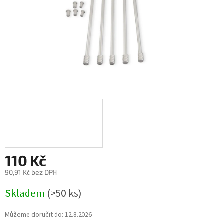
110 Kč
90,91 Kč bez DPH
Měrná
Skladem
(>50 ks)
cena:
Můžeme doručit do:
12.8.2026