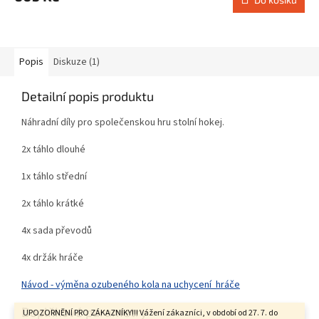
Popis
Diskuze (1)
Detailní popis produktu
Náhradní díly pro společenskou hru stolní hokej.
2x táhlo dlouhé
1x táhlo střední
2x táhlo krátké
4x sada převodů
4x držák hráče
Návod - výměna ozubeného kola na uchycení hráče
Doplňkové parametry
UPOZORNĚNÍ PRO ZÁKAZNÍKY!!! Vážení zákazníci, v období od 27. 7. do